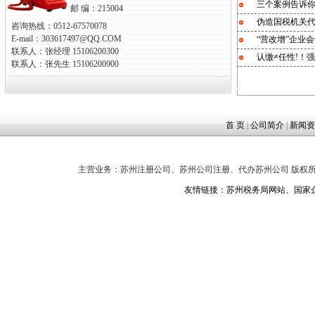
三个案例告诉
邮 编：215004
伪造国税机关代
咨询热线：0512-67570078
E-mail：303617497@QQ.COM
“营改增”企业会
联系人：张经理 15106200300
认缴≠任性!！强
联系人：张先生 15106200900
首 页
|
公司简介
|
新闻资
主营业务：苏州注册公司、苏州公司注册、代办苏州公司 版权
友情链接：
苏州税务局网站
、
国家