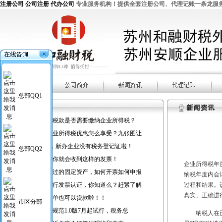
注册公司 公司注册 代办公司
专业服务机构！提供全套注册公司、代理记账一条龙服务！欢
总部QQ1
企业出口退税款是否需要缴纳企业所得税？
小型微利企业所得税优惠怎么享受？九张图让
10月1日起，新办企业没有税务登记证啦！
总部QQ2
不久时间，你就会收到这样的发票！
企业所得税年
处置已使用过的固定资产，如何开票如何申报
纳税年度内会
手机可以进行发票认证，你知道么？赶紧了解
过程和结果。
真实、正确进
号外！凭税单也可以贷款啦！！
市区分部
国地税合作规范1.0版7月起试行，税务总
　　纳税人在