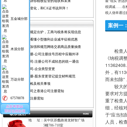
一组漫画告诉你税收征管的现状和未来
最“现实”的
税调减……在
国税登录新变化，和CA证书说拜拜！
税人侥幸通过
五金城分部
案例一
注销公司新规定出炉，工商与税务将实现信息
一张图让你看懂小型微利企业减半征税优惠
工商总局拟加强和规范网络交易商品质量抽查
木渎分部
　　检查人
苏州公司注册-公司注册挂号历程中应额外详
《纳税调整
苏州注册公司-注册公司不成轻忽的统一通信
11362
苏州注册公司-企业类型变更
外，有11
苏州公司注册-股东变更登记提交材料规范
而未扣除”
万达分部
苏州工商年检及相关事项
　　较大
代办苏州公司之香港公司注册需知
要求对方
67570078
苏州分公司注册需知
重了检查人
细，经核对
于“应当扣
地 址：吴中区苏蠡路港龙财智广场
人员，检
5幢706-710室